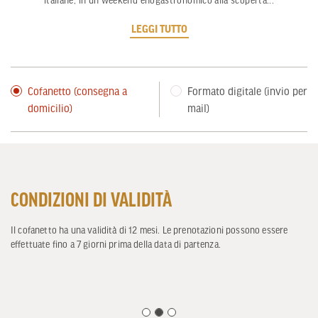
italiane, in un weekend enogastronomico alla scoperta
...
LEGGI TUTTO
Cofanetto (consegna a
Formato digitale (invio per
domicilio)
mail)
ASSISTENZA E CONCIERGE
È un servizio a disposizione di chi vuole prenotare con il supporto di un
operatore esperto o arricchire il proprio pacchetto con opzioni aggiuntive.
In più, è attivo in qualsiasi momento e per tutto il periodo del vostro
soggiorno.