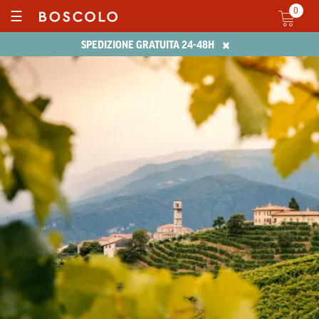
0
☰
×
SPEDIZIONE GRATUITA 24-48H