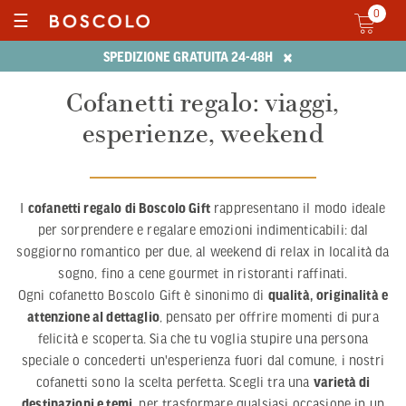
0
☰
×
SPEDIZIONE GRATUITA 24-48H
Cofanetti regalo: viaggi,
esperienze, weekend
I
cofanetti regalo di Boscolo Gift
rappresentano il modo ideale
per sorprendere e regalare emozioni indimenticabili: dal
soggiorno romantico per due, al weekend di relax in località da
sogno, fino a cene gourmet in ristoranti raffinati.
Ogni cofanetto Boscolo Gift è sinonimo di
qualità, originalità e
attenzione al dettaglio
, pensato per offrire momenti di pura
felicità e scoperta. Sia che tu voglia stupire una persona
speciale o concederti un'esperienza fuori dal comune, i nostri
cofanetti sono la scelta perfetta. Scegli tra una
varietà di
destinazioni e temi
, per trasformare qualsiasi occasione in un