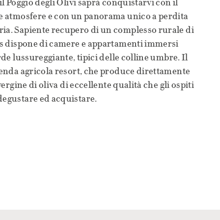
il Poggio degli Olivi saprà conquistarvi con il
ve atmosfere e con un panorama unico a perdita
ria. Sapiente recupero di un complesso rurale di
ais dispone di camere e appartamenti immersi
rde lussureggiante, tipici delle colline umbre. Il
zienda agricola resort, che produce direttamente
vergine di oliva di eccellente qualità che gli ospiti
degustare ed acquistare.