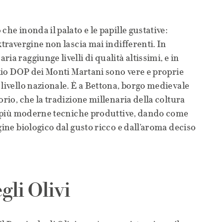
che inonda il palato e le papille gustative:
xtravergine non lascia mai indifferenti. In
ia raggiunge livelli di qualità altissimi, e in
 olio DOP dei Monti Martani sono vere e proprie
 livello nazionale. È a Bettona, borgo medievale
orio, che la tradizione millenaria della coltura
le più moderne tecniche produttive, dando come
gine biologico dal gusto ricco e dall'aroma deciso
gli Olivi