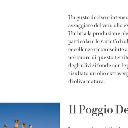
Un gusto deciso e intenso 
assaggiare del vero olio e
Umbria la produzione olear
particolare le varietà di
eccellenze riconosciute a
nel cuore di questo territ
degli ulivi si fonde con 
risultato un olio extraver
di oliva matura.
Il Poggio De