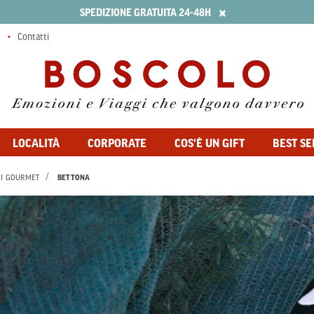
×
SPEDIZIONE GRATUITA 24-48H
Contatti
LOCALITÀ
CORPORATE
COS'È UN GIFT
BEST SE
I GOURMET
BETTONA