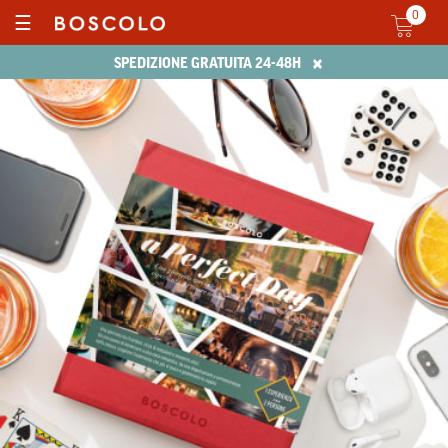
0
☰
×
SPEDIZIONE GRATUITA 24-48H