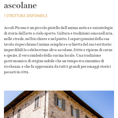
ascolane
1 STRUTTURA DISPONIBILE
Ascoli Piceno è un piccolo gioiello dall'anima antica e un'antologia
di storia dell'arte a cielo aperto. Cultura e tradizioni sono nell'aria,
nelle strade, nel bicchiere e nel piatto. I sapori genuini della sua
tavola rispecchiano l’anima semplice e schietta del suo territorio:
imperdibili le celeberrime olive ascolane, fritte e ripiene di carne
e spezie, il vero simbolo della cucina locale. Una tradizione
gastronomica di origine nobile che un tempo era sinonimo di
ricchezza, e che fu apprezzata da tutti i grandi personaggi storici
passati in città.