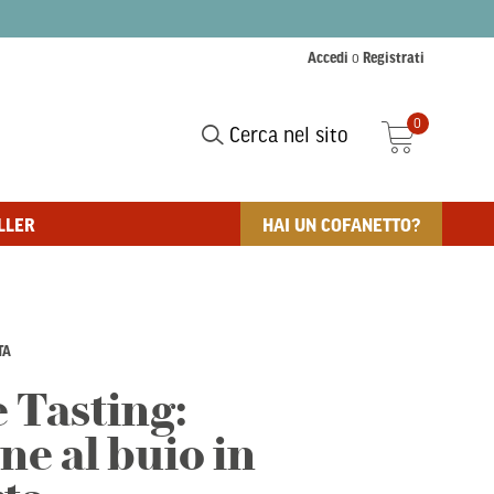
Accedi
o
Registrati
0
Cerca nel sito
LLER
HAI UN COFANETTO?
TA
 Tasting:
ne al buio in