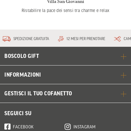
Villa San Giovanni
Ristabilire la pace dei sensi tra charme e relax
SPEDIZIONE GRATUITA
12 MESI PER PRENOTARE
CAM
BOSCOLO GIFT
INFORMAZIONI
GESTISCI IL TUO COFANETTO
SEGUICI SU
FACEBOOK
INSTAGRAM