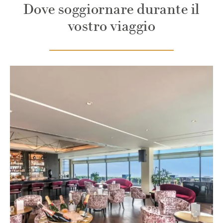
Dove soggiornare durante il
vostro viaggio
A
Q
M
s
g
e
d
c
m