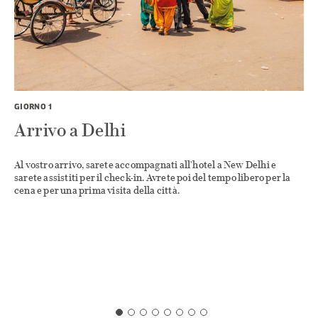
GIORNO 1
G
Arrivo a Delhi
Al vostro arrivo, sarete accompagnati all'hotel a New Delhi e
I
sarete assistiti per il check-in. Avrete poi del tempo libero per la
s
lo
cena e per una prima visita della città.
v
v
p
G
e
d
d