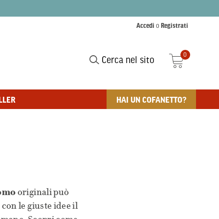
Accedi
o
Registrati
0
Cerca nel sito
LLER
HAI UN COFANETTO?
uomo
originali può
on le giuste idee il