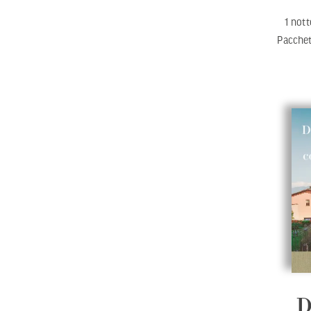
1 not
Pacche
D