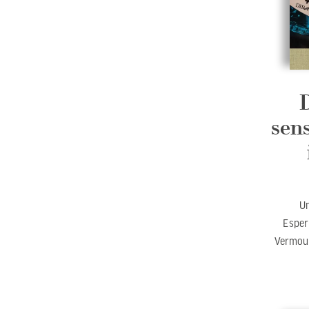
sens
Un
Esper
Vermout