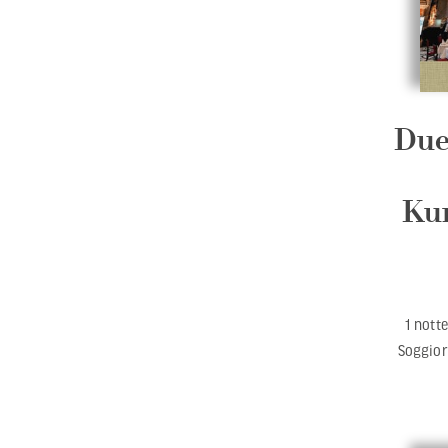
Due
Kun
1 nott
Soggior