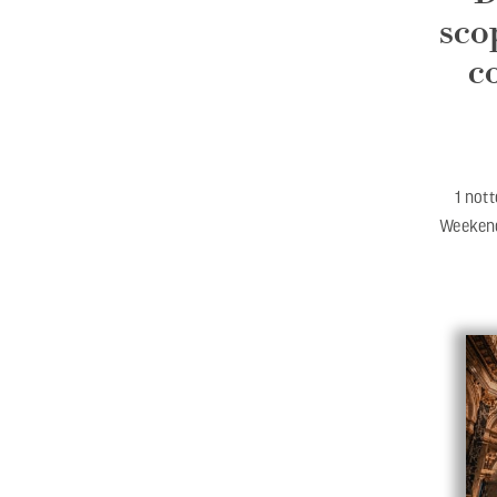
sco
c
1 not
Weekend