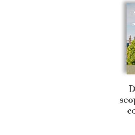
D
sco
c