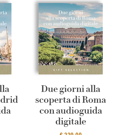
lla
Due giorni alla
adrid
scoperta di Roma
ida
con audioguida
digitale
€ 239,00