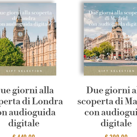
ue giorni alla
Due giorni a
perta di Londra
scoperta di M
on audioguida
con audiogu
digitale
digitale
€ 449,00
€ 299,00