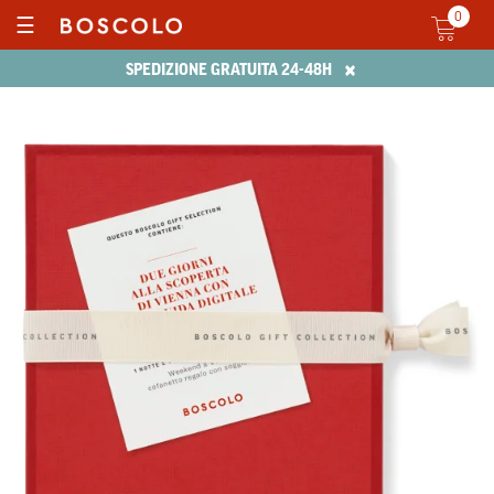
0
☰
×
SPEDIZIONE GRATUITA 24-48H