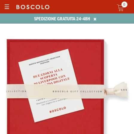
0
☰
×
SPEDIZIONE GRATUITA 24-48H