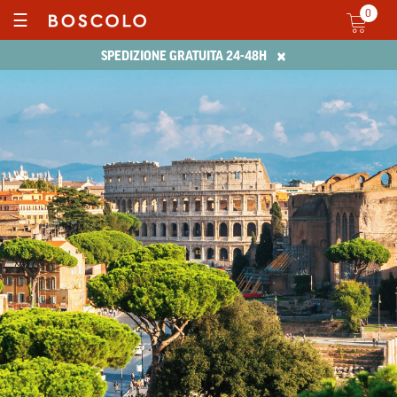
0
☰
×
SPEDIZIONE GRATUITA 24-48H