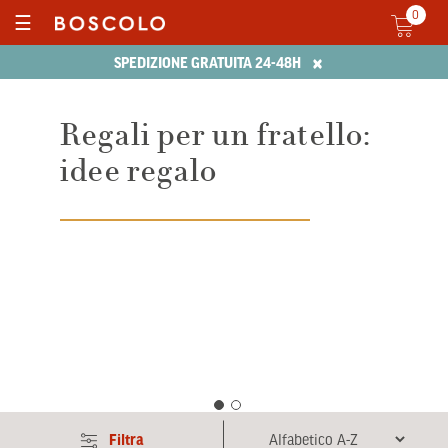
0
☰
×
SPEDIZIONE GRATUITA 24-48H
Regali per un fratello:
Stup
idee regalo
sem
Bos
perd
per
un'e
Sceg
mig
cat
Filtra