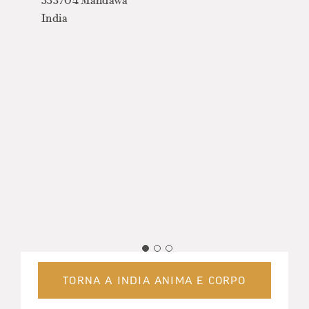
333704 Mandawa
Con
India
Pis
Cen
Ris
Bar
Gia
TORNA A INDIA ANIMA E CORPO