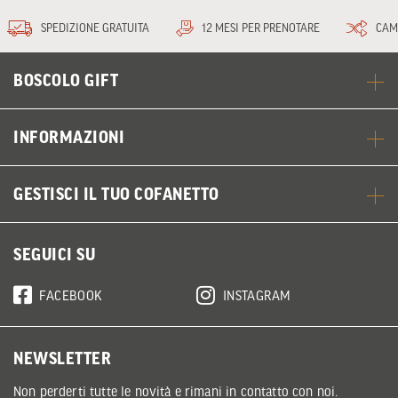
SPEDIZIONE GRATUITA
12 MESI PER PRENOTARE
CAM
BOSCOLO GIFT
INFORMAZIONI
GESTISCI IL TUO COFANETTO
SEGUICI SU
FACEBOOK
INSTAGRAM
NEWSLETTER
Non perderti tutte le novità e rimani in contatto con noi.