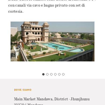
con canali via cavo e bagno privato con set di
cortesia.
DOVE SIAMO
SERV
Main Market Mandawa, District - Jhunjhunu
Rec