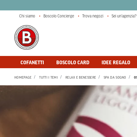
Chi siamo
Boscolo Concierge
Trova negozi
Sei un'agenzia?
COFANETTI
BOSCOLO CARD
IDEE REGALO
HOMEPAGE
TUTTI I TEMI
RELAX E BENESSERE
SPA DA SOGNO
O