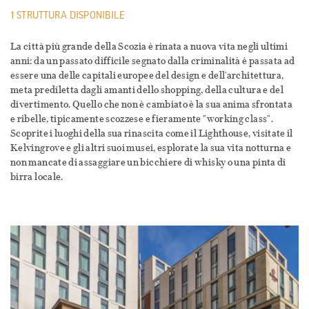
1 STRUTTURA DISPONIBILE
La città più grande della Scozia è rinata a nuova vita negli ultimi
anni: da un passato difficile segnato dalla criminalità è passata ad
essere una delle capitali europee del design e dell'architettura,
meta prediletta dagli amanti dello shopping, della cultura e del
divertimento. Quello che non è cambiato è la sua anima sfrontata
e ribelle, tipicamente scozzese e fieramente "working class".
Scoprite i luoghi della sua rinascita come il Lighthouse, visitate il
Kelvingrove e gli altri suoi musei, esplorate la sua vita notturna e
non mancate di assaggiare un bicchiere di whisky o una pinta di
birra locale.