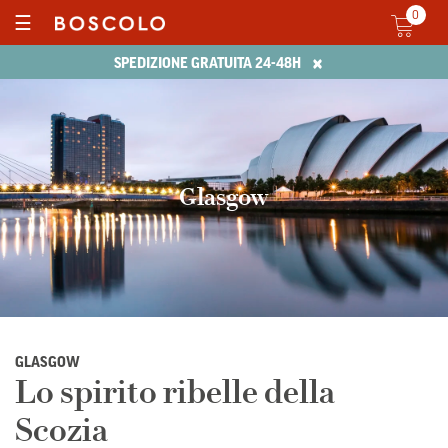
0
☰
×
SPEDIZIONE GRATUITA 24-48H
Glasgow
GLASGOW
Lo spirito ribelle della
Scozia