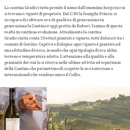
La cantina Gradis’ciutta prende il nome dall’omonimo borgo in cui
si trovano i vigneti di proprietà. Dal 1780 la famiglia Princic si
occupava di coltivare uve di qualità e di generazione in
generazione la Cantina è oggi gestita da Robert, l'anima di questa
realtà in continua evoluzione. Attualmente la cantina
Gradis’ciutta conta 20 ettari piantati a vigneto, tutti dislocati tra i
comuni di Gorizia, Capriva e Dolegna: ogni vigneto è piantato ad
una altitudine diversa, in modo che ogni tipologia di uva abbia
terreno e temperatura adatta. L'attenzione alla qualità e alla
genuinità dei vini lo si ritrova nelle ultime attività ed esperienze
della Cantina che permettono di scoprire le uve autoctone e
internazionali che rendono unico il Collio.