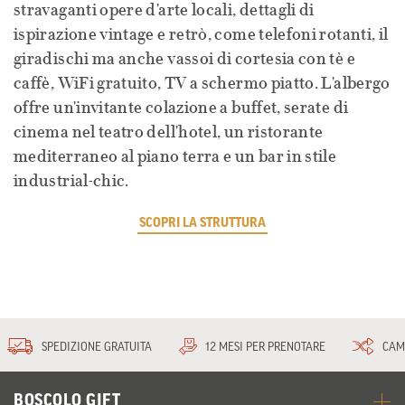
stravaganti opere d'arte locali, dettagli di
ispirazione vintage e retrò, come telefoni rotanti, il
giradischi ma anche vassoi di cortesia con tè e
caffè, WiFi gratuito, TV a schermo piatto. L'albergo
offre un'invitante colazione a buffet, serate di
cinema nel teatro dell'hotel, un ristorante
mediterraneo al piano terra e un bar in stile
industrial-chic.
SCOPRI LA STRUTTURA
SPEDIZIONE GRATUITA
12 MESI PER PRENOTARE
CAM
BOSCOLO GIFT