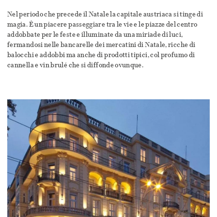
Nel periodo che precede il Natale la capitale austriaca si tinge di
magia. È un piacere passeggiare tra le vie e le piazze del centro
addobbate per le feste e illuminate da una miriade di luci,
fermandosi nelle bancarelle dei mercatini di Natale, ricche di
balocchi e addobbi ma anche di prodotti tipici, col profumo di
cannella e vin brulé che si diffonde ovunque.