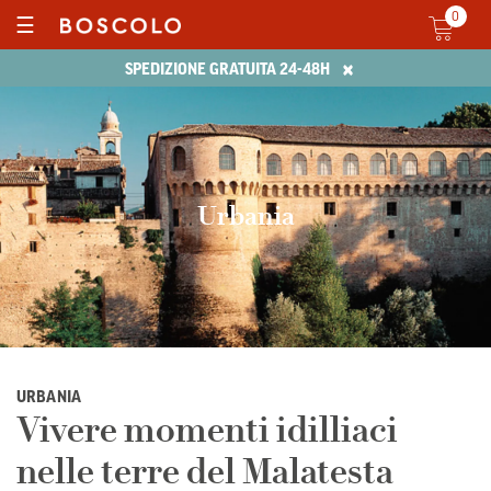
0
☰
×
SPEDIZIONE GRATUITA 24-48H
Urbania
URBANIA
Vivere momenti idilliaci
nelle terre del Malatesta