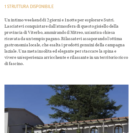
1 STRUTTURA DISPONIBILE
Un intimo weekend di 2 giorni e 1 notte per esplorare Sutri.
Lasciatevi conquistare dall'atmosfera di questo gioiello della
provincia di Viterbo, ammirando il Mitreo, un'antica chiesa
ricavata da un tempio pagano. Rilassatevi assaporando l'ottima
gastronomia locale, che esalta i prodotti genuini della campagna
laziale. Una meta insolita ed elegante per staccare la spina e
vivere un'esperienza arricchente e rilassante in un territorio ricco
di fascino.