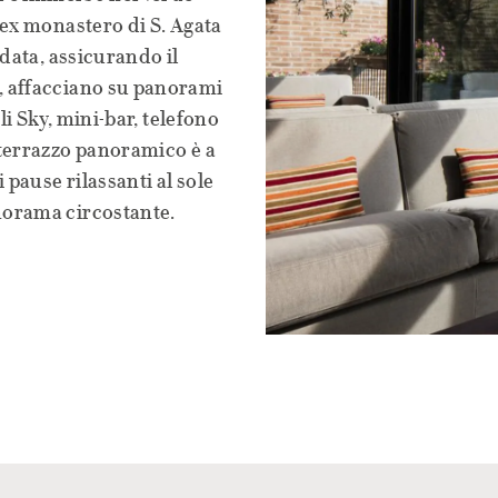
'ex monastero di S. Agata
edata, assicurando il
, affacciano su panorami
li Sky, mini-bar, telefono
 terrazzo panoramico è a
 pause rilassanti al sole
norama circostante.