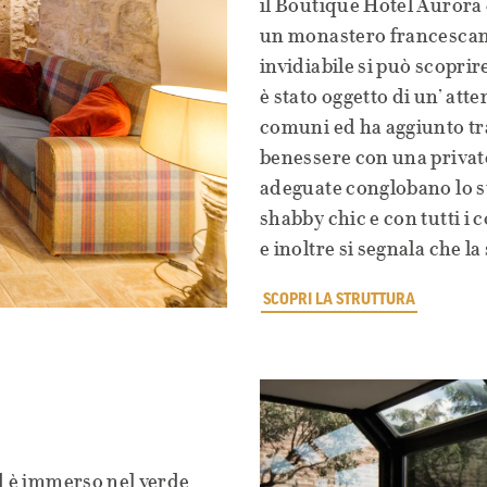
il Boutique Hotel Aurora 
un monastero francescano 
invidiabile si può scoprir
è stato oggetto di un’ att
comuni ed ha aggiunto tra
benessere con una privat
adeguate conglobano lo st
shabby chic e con tutti i
e inoltre si segnala che l
SCOPRI LA STRUTTURA
ed è immerso nel verde