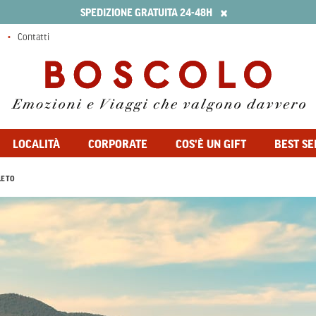
×
SPEDIZIONE GRATUITA 24-48H
Contatti
LOCALITÀ
CORPORATE
COS'È UN GIFT
BEST SE
LETO