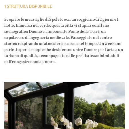
1 STRUTTURA DISPONIBILE
Scoprite le meraviglie di Spoleto con un soggiorno di 2 giorni e 1
notte. Immersa nel verde, questa città vi stupirà con il suo
scenografico Duomo e l'imponente Ponte delle Torri, un
capolavoro di ingegneria medievale. Passeggiate nel centro
storico respirando un'atmosfera sospesa nel tempo. Un weekend
perfetto per le coppie che desiderano unire l'amore per l'arte a un
turismo di qualità, accompagnato dalle prelibatezze inimitabili
dell'enogastronomia umbra.