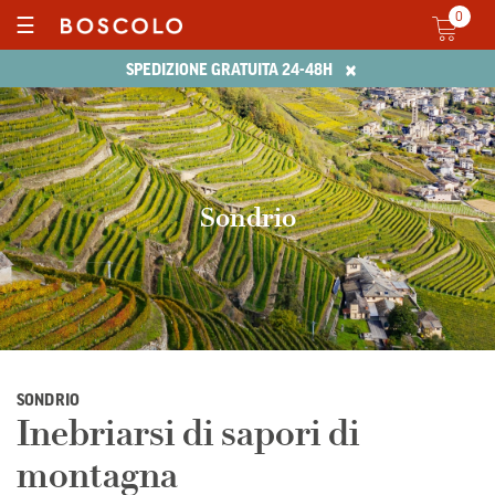
0
☰
×
SPEDIZIONE GRATUITA 24-48H
Sondrio
SONDRIO
Inebriarsi di sapori di
montagna