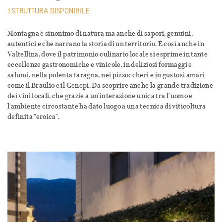
1 STRUTTURA DISPONIBILE
Montagna è sinonimo di natura ma anche di sapori, genuini,
autentici e che narrano la storia di un territorio. È così anche in
Valtellina, dove il patrimonio culinario locale si esprime in tante
eccellenze gastronomiche e vinicole, in deliziosi formaggi e
salumi, nella polenta taragna, nei pizzoccheri e in gustosi amari
come il Braulio e il Genepì. Da scoprire anche la grande tradizione
dei vini locali, che grazie a un'interazione unica tra l'uomo e
l'ambiente circostante ha dato luogo a una tecnica di viticoltura
definita "eroica".