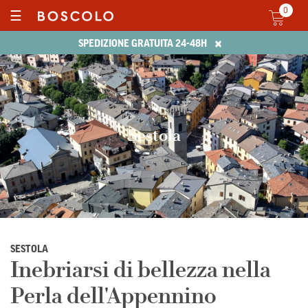
0
☰
×
SPEDIZIONE GRATUITA 24-48H
Sestola
SESTOLA
Inebriarsi di bellezza nella
Perla dell'Appennino