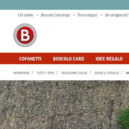
Chi siamo
Boscolo Concierge
Trova negozi
Sei un'agenzia?
COFANETTI
BOSCOLO CARD
IDEE REGALO
HOMEPAGE
TUTTI I TEMI
SOGGIORNI ITALIA
GIOIELLI D'ITALIA
S