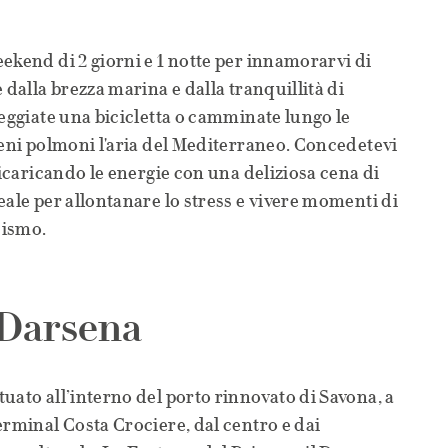
ekend di 2 giorni e 1 notte per innamorarvi di
 dalla brezza marina e dalla tranquillità di
leggiate una bicicletta o camminate lungo le
ieni polmoni l'aria del Mediterraneo. Concedetevi
ricaricando le energie con una deliziosa cena di
eale per allontanare lo stress e vivere momenti di
cismo.
Darsena
uato all’interno del porto rinnovato di Savona, a
erminal Costa Crociere, dal centro e dai