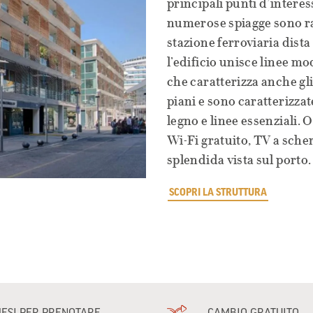
principali punti d’intere
numerose spiagge sono rag
stazione ferroviaria dist
l’edificio unisce linee m
che caratterizza anche gl
piani e sono caratterizza
legno e linee essenziali.
Wi-Fi gratuito, TV a sche
splendida vista sul porto.
SCOPRI LA STRUTTURA
MESI PER PRENOTARE
CAMBIO GRATUITO