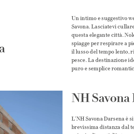
Un intimo e suggestivo we
Savona. Lasciatevi cullare
questa elegante città. No
spiagge per respirare a p
a
il lusso del tempo lento, 
pesce. La destinazione id
puro e semplice romanti
NH Savona 
L’NH Savona Darsena è sit
brevissima distanza dal t