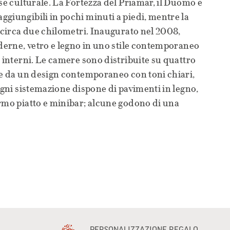
sse culturale. La Fortezza del Priamar, il Duomo e
giungibili in pochi minuti a piedi, mentre la
a circa due chilometri. Inaugurato nel 2008,
oderne, vetro e legno in uno stile contemporaneo
i interni. Le camere sono distribuite su quattro
te da un design contemporaneo con toni chiari,
 Ogni sistemazione dispone di pavimenti in legno,
rmo piatto e minibar; alcune godono di una
PERSONALIZZAZIONE REGALO