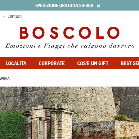
×
SPEDIZIONE GRATUITA 24-48H
Contatti
LOCALITÀ
CORPORATE
COS'È UN GIFT
BEST SE
AVONA