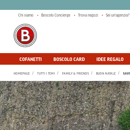
Chi siamo
Boscolo Concierge
Trova negozi
Sei un'agenzia?
COFANETTI
BOSCOLO CARD
IDEE REGALO
HOMEPAGE
TUTTI I TEMI
FAMILY & FRIENDS
BUON NATALE
SAV