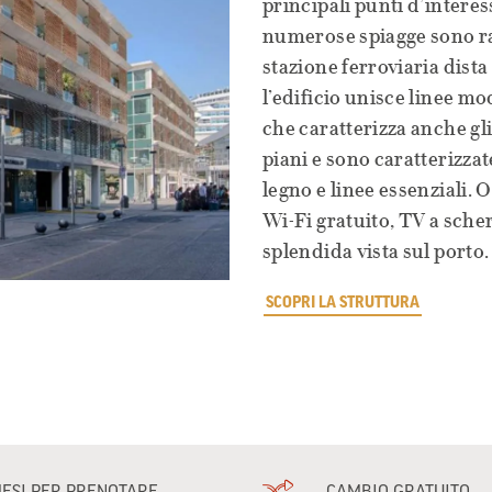
principali punti d’intere
numerose spiagge sono rag
stazione ferroviaria dist
l’edificio unisce linee m
che caratterizza anche gl
piani e sono caratterizza
legno e linee essenziali.
Wi-Fi gratuito, TV a sche
splendida vista sul porto.
SCOPRI LA STRUTTURA
MESI PER PRENOTARE
CAMBIO GRATUITO