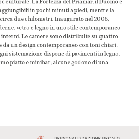
sse culturale. La Fortezza del Priamar, il Duomo e
giungibili in pochi minuti a piedi, mentre la
a circa due chilometri. Inaugurato nel 2008,
oderne, vetro e legno in uno stile contemporaneo
i interni. Le camere sono distribuite su quattro
te da un design contemporaneo con toni chiari,
 Ogni sistemazione dispone di pavimenti in legno,
rmo piatto e minibar; alcune godono di una
PERSONALIZZAZIONE REGALO