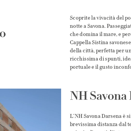
Scoprite la vivacità del p
notte a Savona. Passeggia
to
che domina il mare, e per
Cappella Sistina savonese.
della città, perfetta per 
ricchissima di spunti, ide
portuale e il gusto inconf
NH Savona 
L’NH Savona Darsena è sit
brevissima distanza dal t