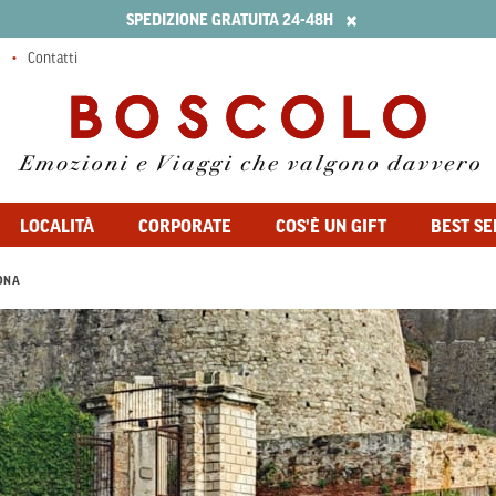
×
SPEDIZIONE GRATUITA 24-48H
Contatti
LOCALITÀ
CORPORATE
COS'È UN GIFT
BEST SE
ONA