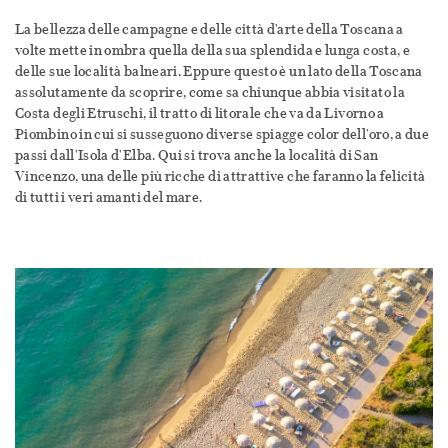
La bellezza delle campagne e delle città d'arte della Toscana a
volte mette in ombra quella della sua splendida e lunga costa, e
delle sue località balneari. Eppure questo è un lato della Toscana
assolutamente da scoprire, come sa chiunque abbia visitato la
Costa degli Etruschi, il tratto di litorale che va da Livorno a
Piombino in cui si susseguono diverse spiagge color dell'oro, a due
passi dall'Isola d'Elba. Qui si trova anche la località di San
Vincenzo, una delle più ricche di attrattive che faranno la felicità
di tutti i veri amanti del mare.