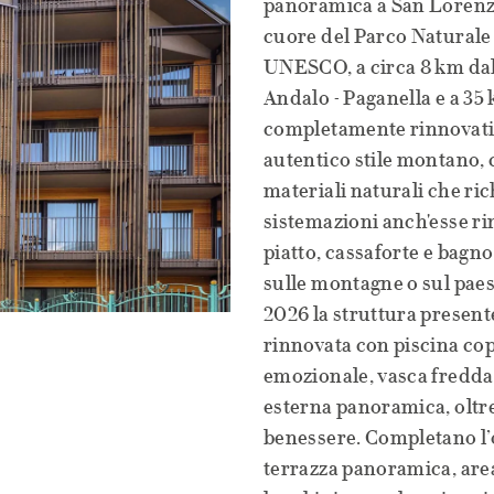
panoramica a San Lorenzo 
cuore del Parco Natural
UNESCO, a circa 8 km dal 
Andalo - Paganella e a 35
completamente rinnovati 
autentico stile montano, c
materiali naturali che ri
sistemazioni anch'esse r
piatto, cassaforte e bagn
sulle montagne o sul paesa
2026 la struttura presen
rinnovata con piscina cop
emozionale, vasca fredda
esterna panoramica, oltre
benessere. Completano l’o
terrazza panoramica, area