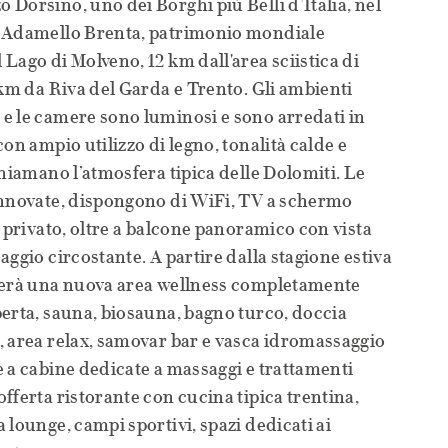
Dorsino, uno dei Borghi più Belli d’Italia, nel
e Adamello Brenta, patrimonio mondiale
Lago di Molveno, 12 km dall'area sciistica di
 km da Riva del Garda e Trento. Gli ambienti
e le camere sono luminosi e sono arredati in
on ampio utilizzo di legno, tonalità calde e
chiamano l’atmosfera tipica delle Dolomiti. Le
innovate, dispongono di WiFi, TV a schermo
o privato, oltre a balcone panoramico con vista
ggio circostante. A partire dalla stagione estiva
terà una nuova area wellness completamente
erta, sauna, biosauna, bagno turco, doccia
, area relax, samovar bar e vasca idromassaggio
 a cabine dedicate a massaggi e trattamenti
fferta ristorante con cucina tipica trentina,
 lounge, campi sportivi, spazi dedicati ai