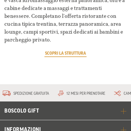
e vasca idromassaggio esterna panoramica, oltre a
cabine dedicate a massaggi e trattamenti
benessere. Completano l’offerta ristorante con
cucina tipica trentina, terrazza panoramica, area
lounge, campi sportivi, spazi dedicati ai bambini e
parcheggio privato.
SCOPRI LA STRUTTURA
SPEDIZIONE GRATUITA
12 MESI PER PRENOTARE
CAM
BOSCOLO GIFT
INFORMAZIONI