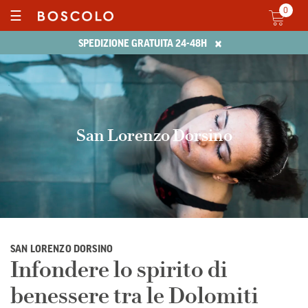
0
☰
×
SPEDIZIONE GRATUITA 24-48H
San Lorenzo Dorsino
SAN LORENZO DORSINO
Infondere lo spirito di
benessere tra le Dolomiti