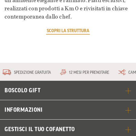
un ambiente elegante e raffinato. Piatti esclusivi,
realizzati con prodotti a Km 0 e rivisitati in chiave
contemporanea dallo chef.
SCOPRI LA STRUTTURA
SPEDIZIONE GRATUITA
12 MESI PER PRENOTARE
CAM
BOSCOLO GIFT
INFORMAZIONI
GESTISCI IL TUO COFANETTO