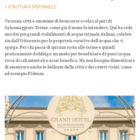
1 STRUTTURA DISPONIBILE
Nessuna città è sinonimo di benessere e relax al pari di
Salsomaggiore Terme, come già il nome fa intendere. Qui ha sede
uno dei più grandi stabilimenti di acqua termale italiani, celebre
sin dall’Ottocento per le proprietà curative dell’acqua che vi
sgorga. Per chi passa di qui una sosta alle terme è quindi
praticamente d’obbligo: un modo per beneficiare di quest’acqua
ricca di sali minerali e assai benefica. Ma non bisogna dimenticare
di ammirare anche le bellezze della città e dei centri vicini, come
ad esempio Fidenza.