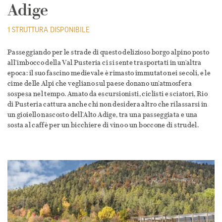
Adige
1 STRUTTURA DISPONIBILE
Passeggiando per le strade di questo delizioso borgo alpino posto
all'imbocco della Val Pusteria ci si sente trasportati in un'altra
epoca: il suo fascino medievale è rimasto immutato nei secoli, e le
cime delle Alpi che vegliano sul paese donano un'atmosfera
sospesa nel tempo. Amato da escursionisti, ciclisti e sciatori, Rio
di Pusteria cattura anche chi non desidera altro che rilassarsi in
un gioiello nascosto dell'Alto Adige, tra una passeggiata e una
sosta al caffè per un bicchiere di vino o un boccone di strudel.