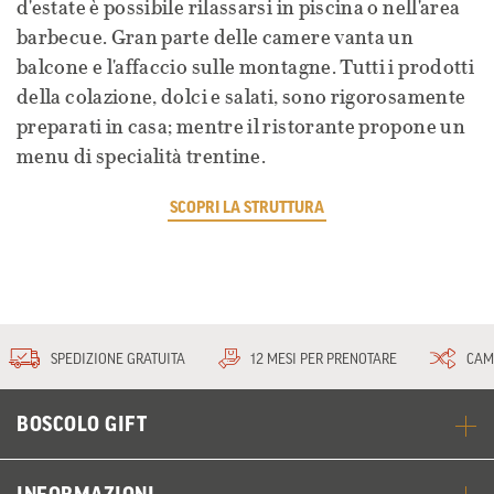
d'estate è possibile rilassarsi in piscina o nell'area
barbecue. Gran parte delle camere vanta un
balcone e l'affaccio sulle montagne. Tutti i prodotti
della colazione, dolci e salati, sono rigorosamente
preparati in casa; mentre il ristorante propone un
menu di specialità trentine.
SCOPRI LA STRUTTURA
SPEDIZIONE GRATUITA
12 MESI PER PRENOTARE
CAM
BOSCOLO GIFT