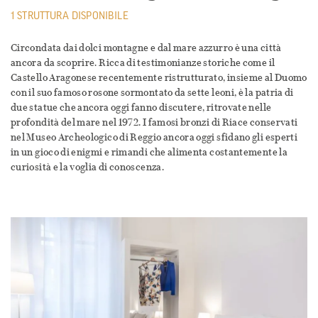
1 STRUTTURA DISPONIBILE
Circondata dai dolci montagne e dal mare azzurro è una città
ancora da scoprire. Ricca di testimonianze storiche come il
Castello Aragonese recentemente ristrutturato, insieme al Duomo
con il suo famoso rosone sormontato da sette leoni, è la patria di
due statue che ancora oggi fanno discutere, ritrovate nelle
profondità del mare nel 1972. I famosi bronzi di Riace conservati
nel Museo Archeologico di Reggio ancora oggi sfidano gli esperti
in un gioco di enigmi e rimandi che alimenta costantemente la
curiosità e la voglia di conoscenza.