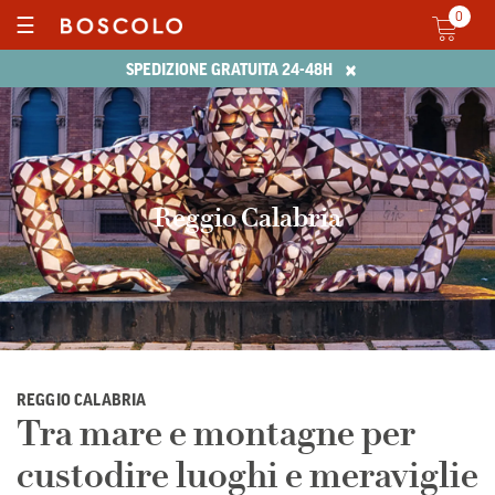
0
☰
×
SPEDIZIONE GRATUITA 24-48H
Reggio Calabria
REGGIO CALABRIA
Tra mare e montagne per
custodire luoghi e meraviglie