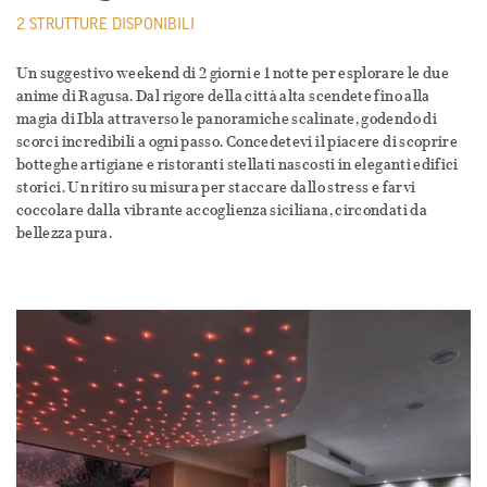
2 STRUTTURE DISPONIBILI
Un suggestivo weekend di 2 giorni e 1 notte per esplorare le due
anime di Ragusa. Dal rigore della città alta scendete fino alla
magia di Ibla attraverso le panoramiche scalinate, godendo di
scorci incredibili a ogni passo. Concedetevi il piacere di scoprire
botteghe artigiane e ristoranti stellati nascosti in eleganti edifici
storici. Un ritiro su misura per staccare dallo stress e farvi
coccolare dalla vibrante accoglienza siciliana, circondati da
bellezza pura.