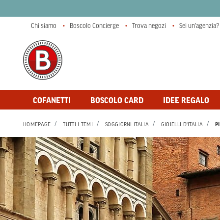
Chi siamo
Boscolo Concierge
Trova negozi
Sei un'agenzia?
COFANETTI
BOSCOLO CARD
IDEE REGALO
HOMEPAGE
TUTTI I TEMI
SOGGIORNI ITALIA
GIOIELLI D'ITALIA
P