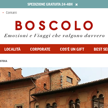
×
SPEDIZIONE GRATUITA 24-48H
Contatti
LOCALITÀ
CORPORATE
COS'È UN GIFT
BEST SE
ISTOIA