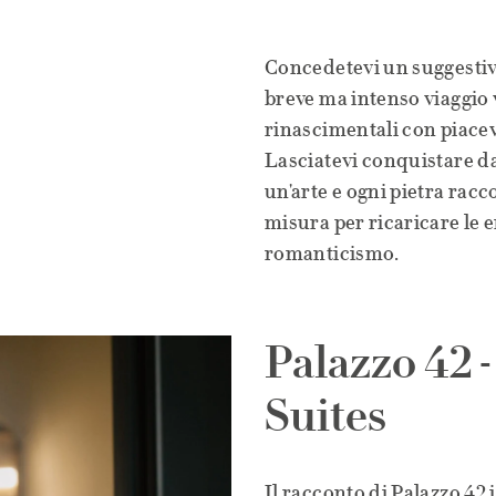
Concedetevi un suggestivo
breve ma intenso viaggio v
e
rinascimentali con piacevo
Lasciatevi conquistare dai 
un'arte e ogni pietra racc
misura per ricaricare le 
romanticismo.
Palazzo 42 
Suites
Il racconto di Palazzo 42 i