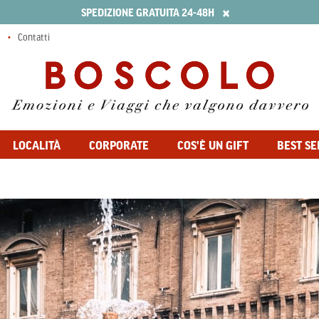
×
SPEDIZIONE GRATUITA 24-48H
Contatti
LOCALITÀ
CORPORATE
COS'È UN GIFT
BEST SE