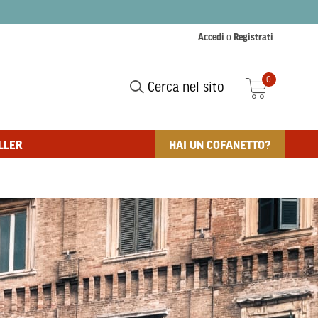
Accedi
o
Registrati
0
Cerca nel sito
LLER
HAI UN COFANETTO?