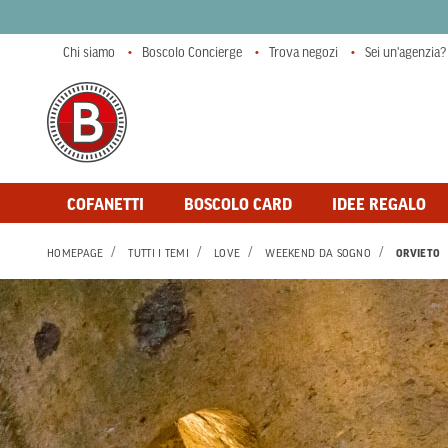
Chi siamo
Boscolo Concierge
Trova negozi
Sei un'agenzia?
COFANETTI
BOSCOLO CARD
IDEE REGALO
HOMEPAGE
TUTTI I TEMI
LOVE
WEEKEND DA SOGNO
ORVIETO