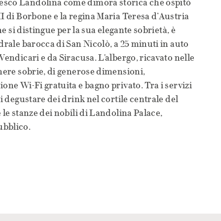
esco Landolina come dimora storica che ospitò
II di Borbone e la regina Maria Teresa d’Austria
che si distingue per la sua elegante sobrietà, è
drale barocca di San Nicolò, a 25 minuti in auto
Vendicari e da Siracusa. L'albergo, ricavato nelle
amere sobrie, di generose dimensioni,
one Wi-Fi gratuita e bagno privato. Tra i servizi
di degustare dei drink nel cortile centrale del
 le stanze dei nobili di Landolina Palace,
ubblico.