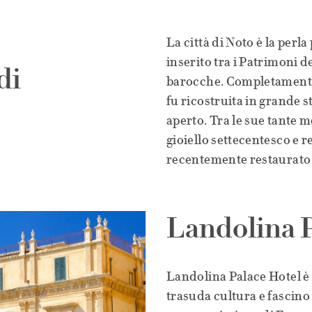
La città di Noto è la perla
inserito tra i Patrimoni d
di
barocche. Completamente 
fu ricostruita in grande s
aperto. Tra le sue tante me
gioiello settecentesco e 
recentemente restaurato i
Landolina P
Landolina Palace Hotel è 
trasuda cultura e fascino