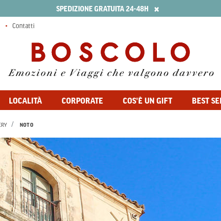
×
SPEDIZIONE GRATUITA 24-48H
Contatti
LOCALITÀ
CORPORATE
COS'È UN GIFT
BEST SE
ERY
NOTO