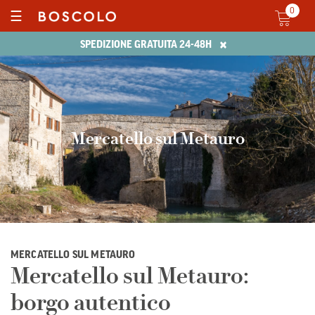
0
☰
×
SPEDIZIONE GRATUITA 24-48H
Mercatello sul Metauro
MERCATELLO SUL METAURO
Mercatello sul Metauro:
borgo autentico