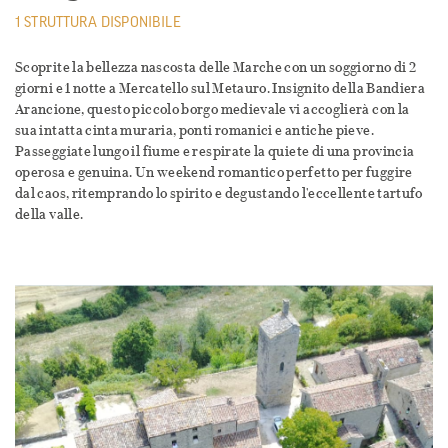
1 STRUTTURA DISPONIBILE
Scoprite la bellezza nascosta delle Marche con un soggiorno di 2
giorni e 1 notte a Mercatello sul Metauro. Insignito della Bandiera
Arancione, questo piccolo borgo medievale vi accoglierà con la
sua intatta cinta muraria, ponti romanici e antiche pieve.
Passeggiate lungo il fiume e respirate la quiete di una provincia
operosa e genuina. Un weekend romantico perfetto per fuggire
dal caos, ritemprando lo spirito e degustando l'eccellente tartufo
della valle.