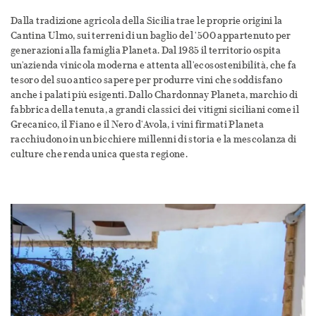
Dalla tradizione agricola della Sicilia trae le proprie origini la
Cantina Ulmo, sui terreni di un baglio del '500 appartenuto per
generazioni alla famiglia Planeta. Dal 1985 il territorio ospita
un'azienda vinicola moderna e attenta all'ecosostenibilità, che fa
tesoro del suo antico sapere per produrre vini che soddisfano
anche i palati più esigenti. Dallo Chardonnay Planeta, marchio di
fabbrica della tenuta, a grandi classici dei vitigni siciliani come il
Grecanico, il Fiano e il Nero d'Avola, i vini firmati Planeta
racchiudono in un bicchiere millenni di storia e la mescolanza di
culture che renda unica questa regione.