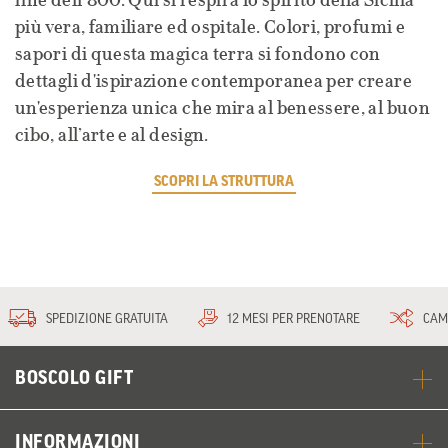
fine dell’800. Qui si respira lo spirito della Sicilia
più vera, familiare ed ospitale. Colori, profumi e
sapori di questa magica terra si fondono con
dettagli d'ispirazione contemporanea per creare
un'esperienza unica che mira al benessere, al buon
cibo, all’arte e al design.
SCOPRI LA STRUTTURA
SPEDIZIONE GRATUITA
12 MESI PER PRENOTARE
CAM
BOSCOLO GIFT
INFORMAZIONI