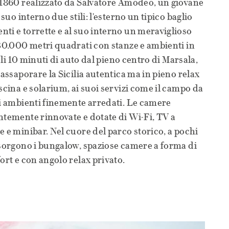
 1860 realizzato da Salvatore Amodeo, un giovane
 suo interno due stili: l'esterno un tipico baglio
ti e torrette e al suo interno un meraviglioso
 30.000 metri quadrati con stanze e ambienti in
soli 10 minuti di auto dal pieno centro di Marsala,
 assaporare la Sicilia autentica ma in pieno relax
scina e solarium, ai suoi servizi come il campo da
oi ambienti finemente arredati. Le camere
ntemente rinnovate e dotate di Wi-Fi, TV a
e e minibar. Nel cuore del parco storico, a pochi
 sorgono i bungalow, spaziose camere a forma di
ort e con angolo relax privato.