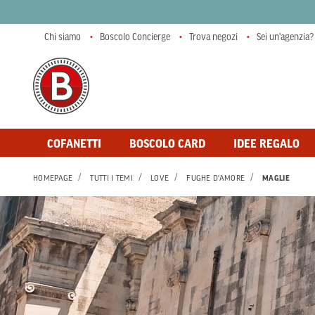
Chi siamo
Boscolo Concierge
Trova negozi
Sei un'agenzia?
COFANETTI
BOSCOLO CARD
IDEE REGALO
HOMEPAGE
TUTTI I TEMI
LOVE
FUGHE D'AMORE
MAGLIE