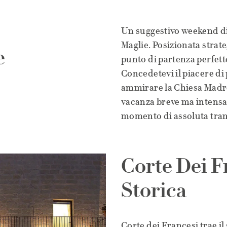
Un suggestivo weekend di 2
Maglie. Posizionata strate
e
punto di partenza perfetto
Concedetevi il piacere di
ammirare la Chiesa Madre 
vacanza breve ma intensa,
momento di assoluta tranq
Corte Dei F
Storica
Corte dei Francesi trae il