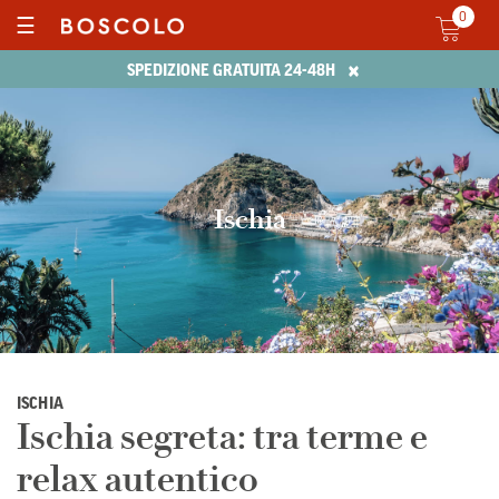
0
☰
×
SPEDIZIONE GRATUITA 24-48H
Ischia
ISCHIA
Ischia segreta: tra terme e
relax autentico