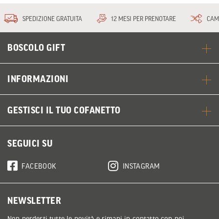
SPEDIZIONE GRATUITA
12 MESI PER PRENOTARE
CAM
BOSCOLO GIFT
INFORMAZIONI
GESTISCI IL TUO COFANETTO
SEGUICI SU
FACEBOOK
INSTAGRAM
NEWSLETTER
Non perderti tutte le novità e rimani in contatto con noi.