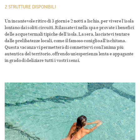
2 STRUTTURE DISPONIBILI
Un incantevole ritiro di 3 giorni e 2 notti a Ischia, per vivere l'isola
lontano dai soliti circuiti. Rilassatevi nella spa e provate i benefici
delle acque termali tipiche dell'isola. La sera, lasciatevi tentare
dalle prelibatezze locali, come il famoso coniglio all'ischitana.
Questa vacanza vi permetterà di connettervi con l'anima più
autentica del territorio, offrendo un'esperienza lenta e appagante
in grado di deliziare tutti i vostri sensi.