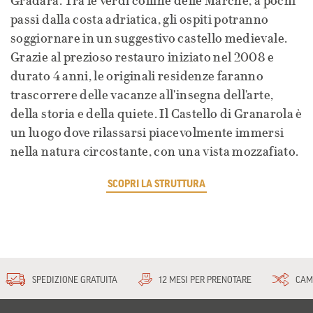
Gradara. Tra le verdi colline delle Marche, a pochi
passi dalla costa adriatica, gli ospiti potranno
soggiornare in un suggestivo castello medievale.
Grazie al prezioso restauro iniziato nel 2008 e
durato 4 anni, le originali residenze faranno
trascorrere delle vacanze all'insegna dell'arte,
della storia e della quiete. Il Castello di Granarola è
un luogo dove rilassarsi piacevolmente immersi
nella natura circostante, con una vista mozzafiato.
SCOPRI LA STRUTTURA
SPEDIZIONE GRATUITA
12 MESI PER PRENOTARE
CAM