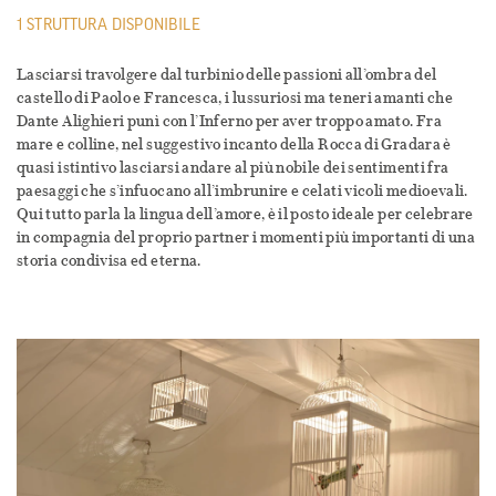
1 STRUTTURA DISPONIBILE
Lasciarsi travolgere dal turbinio delle passioni all’ombra del
castello di Paolo e Francesca, i lussuriosi ma teneri amanti che
Dante Alighieri punì con l’Inferno per aver troppo amato. Fra
mare e colline, nel suggestivo incanto della Rocca di Gradara è
quasi istintivo lasciarsi andare al più nobile dei sentimenti fra
paesaggi che s’infuocano all’imbrunire e celati vicoli medioevali.
Qui tutto parla la lingua dell’amore, è il posto ideale per celebrare
in compagnia del proprio partner i momenti più importanti di una
storia condivisa ed eterna.