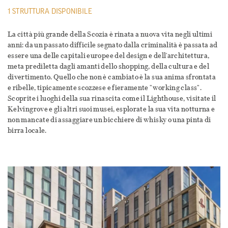
1 STRUTTURA DISPONIBILE
La città più grande della Scozia è rinata a nuova vita negli ultimi
anni: da un passato difficile segnato dalla criminalità è passata ad
essere una delle capitali europee del design e dell'architettura,
meta prediletta dagli amanti dello shopping, della cultura e del
divertimento. Quello che non è cambiato è la sua anima sfrontata
e ribelle, tipicamente scozzese e fieramente "working class".
Scoprite i luoghi della sua rinascita come il Lighthouse, visitate il
Kelvingrove e gli altri suoi musei, esplorate la sua vita notturna e
non mancate di assaggiare un bicchiere di whisky o una pinta di
birra locale.