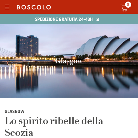
0
☰
×
SPEDIZIONE GRATUITA 24-48H
Glasgow
GLASGOW
Lo spirito ribelle della
Scozia