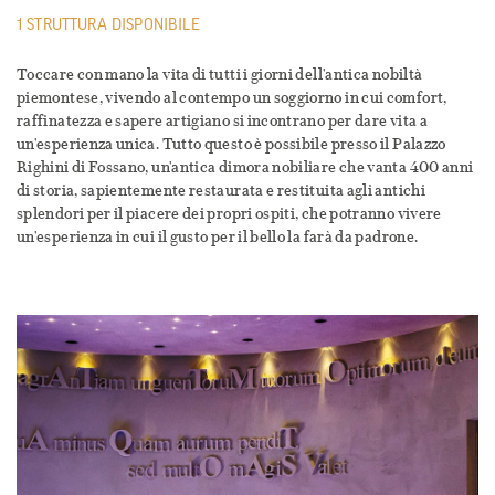
1 STRUTTURA DISPONIBILE
Toccare con mano la vita di tutti i giorni dell'antica nobiltà
piemontese, vivendo al contempo un soggiorno in cui comfort,
raffinatezza e sapere artigiano si incontrano per dare vita a
un'esperienza unica. Tutto questo è possibile presso il Palazzo
Righini di Fossano, un'antica dimora nobiliare che vanta 400 anni
di storia, sapientemente restaurata e restituita agli antichi
splendori per il piacere dei propri ospiti, che potranno vivere
un'esperienza in cui il gusto per il bello la farà da padrone.