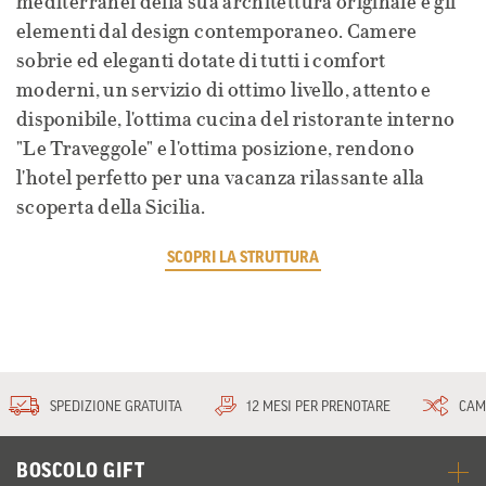
mediterranei della sua architettura originale e gli
elementi dal design contemporaneo. Camere
sobrie ed eleganti dotate di tutti i comfort
moderni, un servizio di ottimo livello, attento e
disponibile, l'ottima cucina del ristorante interno
"Le Traveggole" e l'ottima posizione, rendono
l'hotel perfetto per una vacanza rilassante alla
scoperta della Sicilia.
SCOPRI LA STRUTTURA
SPEDIZIONE GRATUITA
12 MESI PER PRENOTARE
CAM
BOSCOLO GIFT