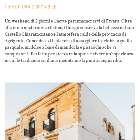
1 STRUTTURA DISPONIBILE
Un weekend di 2 giorni e 1 notte per innamorarvi di Favara. Oltre
all'animo moderno e artistico, il borgo conserva la bellezza del suo
Castello Chiaramontano e l'atmosfera calda della provincia di
Agrigento. Concedetevi il piacere di assaggiare il celebre agnello
pasquale, un dolce a base di mandorla e pistacchio che vi
conquisterà. Perfetto per staccare la spina e vivere un'esperienza
in cui le tradizioni siciliane incontrano la pura avanguardia.