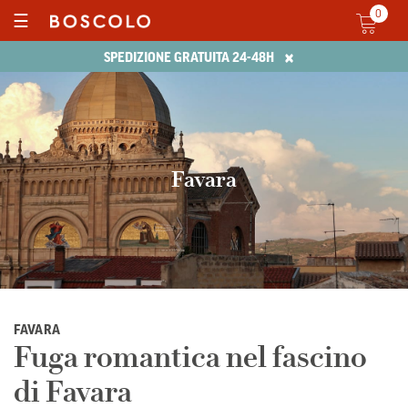
0
☰
×
SPEDIZIONE GRATUITA 24-48H
Favara
FAVARA
Fuga romantica nel fascino
di Favara