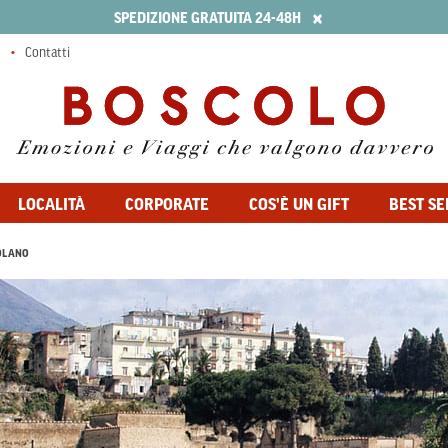
×
SPEDIZIONE GRATUITA 24-48H
Contatti
LOCALITÀ
CORPORATE
COS'È UN GIFT
BEST SE
OLANO