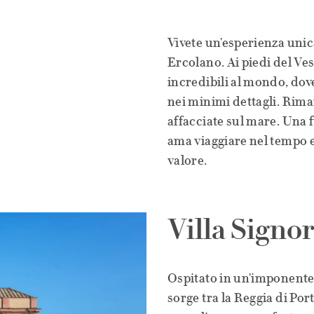
Vivete un'esperienza unic
Ercolano. Ai piedi del Ves
incredibili al mondo, do
nei minimi dettagli. Riman
affacciate sul mare. Una f
ama viaggiare nel tempo e
valore.
Villa Signo
Ospitato in un'imponente v
sorge tra la Reggia di Po