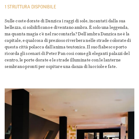
1 STRUTTURA DISPONIBILE
Sulle coste dorate di Danzica i raggi di sole, incantati dalla sua
bellezza, si solidificano e diventano ambra. È solo una leggenda,
ma quanta magia c’è nel raccontarla? Dell’ambra Danzica ne è la
capitale, e qualcosa di prezioso riverbera nelle strade colorate di
questa città polacca dall’anima teutonica. Il suo fiabesco porto
ricorda gli scenari di Peter Pan così come gli eleganti palazzi del
centro, le porte dorate e le strade illuminate con le lanterne
sembrano pronti per ospitare una danza di lucciole e fate.