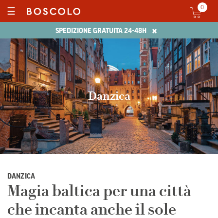
0
☰
×
SPEDIZIONE GRATUITA 24-48H
Danzica
DANZICA
Magia baltica per una città
che incanta anche il sole