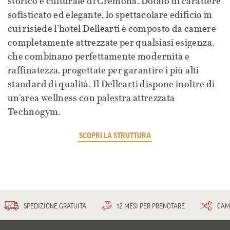
storico e culturale di Cremona. Dotato di carattere
sofisticato ed elegante, lo spettacolare edificio in
cui risiede l’hotel Dellearti è composto da camere
completamente attrezzate per qualsiasi esigenza,
che combinano perfettamente modernità e
raffinatezza, progettate per garantire i più alti
standard di qualità. Il Dellearti dispone inoltre di
un’area wellness con palestra attrezzata
Technogym.
SCOPRI LA STRUTTURA
SPEDIZIONE GRATUITA
12 MESI PER PRENOTARE
CAM