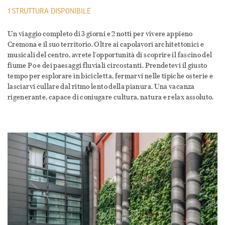
1 STRUTTURA DISPONIBILE
Un viaggio completo di 3 giorni e 2 notti per vivere appieno
Cremona e il suo territorio. Oltre ai capolavori architettonici e
musicali del centro, avrete l'opportunità di scoprire il fascino del
fiume Po e dei paesaggi fluviali circostanti. Prendetevi il giusto
tempo per esplorare in bicicletta, fermarvi nelle tipiche osterie e
lasciarvi cullare dal ritmo lento della pianura. Una vacanza
rigenerante, capace di coniugare cultura, natura e relax assoluto.